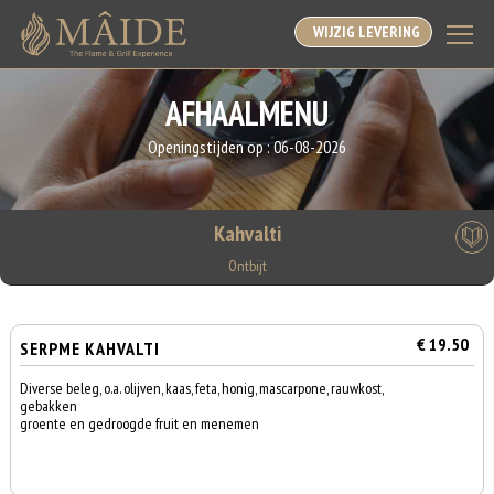
WIJZIG LEVERING
AFHAALMENU
Openingstijden op :
06-08-2026
Kahvalti
Ontbijt
€ 19.50
SERPME KAHVALTI
Diverse beleg, o.a. olijven, kaas, feta, honig, mascarpone, rauwkost,
gebakken
groente en gedroogde fruit en menemen