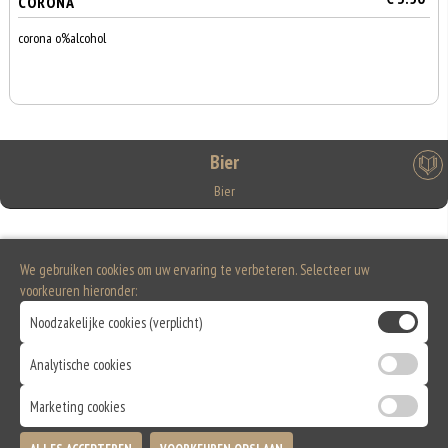
CORONA
corona o%alcohol
Bier
Bier
€ 4.00
CORONA 0%
We gebruiken cookies om uw ervaring te verbeteren. Selecteer uw
voorkeuren hieronder:
Noodzakelijke cookies (verplicht)
Analytische cookies
Marketing cookies
0