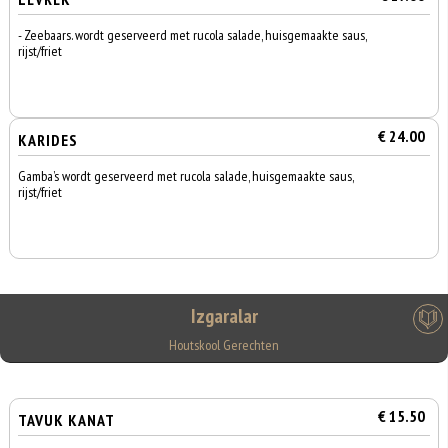
- Zeebaars. wordt geserveerd met rucola salade, huisgemaakte saus,
rijst/friet
€ 24.00
KARIDES
Gamba’s wordt geserveerd met rucola salade, huisgemaakte saus,
rijst/friet
Izgaralar
Houtskool Gerechten
€ 15.50
TAVUK KANAT