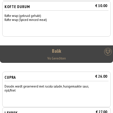
€ 10.00
KOFTE DURUM
Kofte wrap (gekruid gehakt)
Kofte wrap (Spiced minced meat)
Balik
Vis Gerechten
€ 26.00
CUPRA
Dorade. wordt geserveerd met rucola salade, huisgemaakte saus,
rijst/friet
€ 27.00
LEVREK