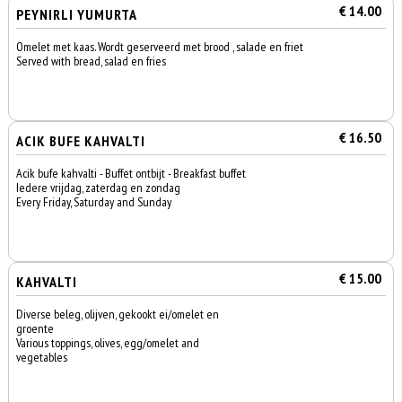
€ 14.00
PEYNIRLI YUMURTA
Omelet met kaas. Wordt geserveerd met brood , salade en friet
Served with bread, salad en fries
€ 16.50
ACIK BUFE KAHVALTI
Acik bufe kahvalti - Buffet ontbijt - Breakfast buffet
Iedere vrijdag, zaterdag en zondag
Every Friday, Saturday and Sunday
€ 15.00
KAHVALTI
Diverse beleg, olijven, gekookt ei/omelet en
groente
Various toppings, olives, egg/omelet and
vegetables