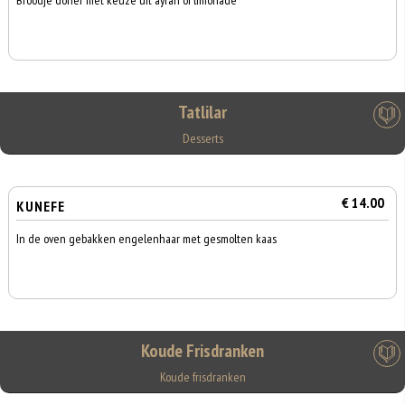
Broodje doner met keuze uit ayran of limonade
Tatlilar
Desserts
€ 14.00
KUNEFE
In de oven gebakken engelenhaar met gesmolten kaas
Koude Frisdranken
Koude frisdranken