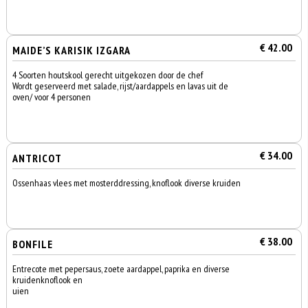
€ 42.00
MAIDE’S KARISIK IZGARA
4 Soorten houtskool gerecht uitgekozen door de chef
Wordt geserveerd met salade, rijst/aardappels en lavas uit de
oven/ voor 4 personen
€ 34.00
ANTRICOT
Ossenhaas vlees met mosterddressing, knoflook diverse kruiden
€ 38.00
BONFILE
Entrecote met pepersaus, zoete aardappel, paprika en diverse
kruidenknoflook en
uien