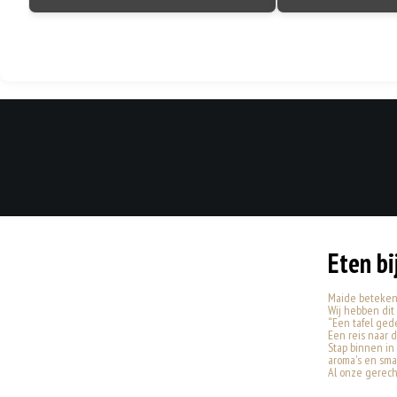
Eten bi
Maide betekent 
Wij hebben dit
“Een tafel ged
Een reis naar 
Stap binnen in
aroma's en sm
Al onze gerech