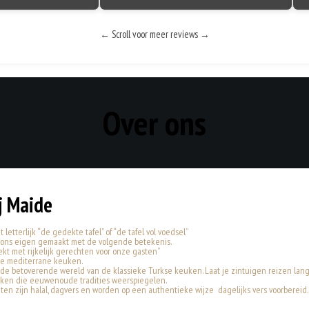
← Scroll voor meer reviews →
Over ons
j Maide
letterlijk “de gedekte tafel” of “de tafel vol voedsel”
 ons eigen gemaakt met de volgende betekenis.
ekt met rijkelijk gerechten voor onze gasten”
de mediterrane keuken.
 de betoverende wereld van de klassieke Turkse keuken. Laat je zintuigen reizen lang
aken die eeuwenoude tradities weerspiegelen.
ten zijn halal, dagvers en worden op een authentieke wijze dagelijks vers voorbereid.