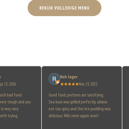
BEKIJK VOLLEDIGE MENU
b
Rob Jager
pr 25, 2026
★★★★★
Nov 15, 2025
such bad food
Good food, portions are satisfying.
 very tough and you
Sea bass was grilled perfectly, adana
is very, very
not too spicy and the rice pudding was
orth trying.
delicious. Will come again soon!