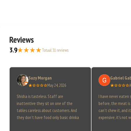
Reviews
3.9
★★★★
Totaal 31 reviews
Suzy Morgan
Gabriel Ga
★☆☆☆☆
May 24, 2026
★☆☆☆☆
A
Shisha is tasteless. Staff are
I have never eaten 
inattentive they sit on one of the
before, the meat is
tables careless about customers. And
can't chew it, and it 
they don't have food only basic drinka
expensive, it's not w