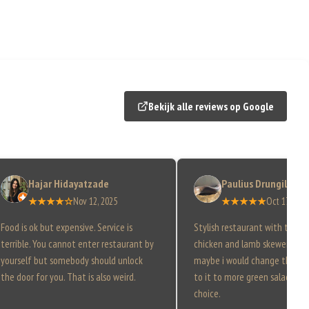
Bekijk alle reviews op Google
Hajar Hidayatzade
Paulius Drungilas
★★★★☆
Nov 12, 2025
★★★★★
Oct 17, 2025
Food is ok but expensive. Service is
Stylish restaurant with tasty
terrible. You cannot enter restaurant by
chicken and lamb skewers was 
yourself but somebody should unlock
maybe i would change the on
the door for you. That is also weird.
to it to more green salad, but 
choice.